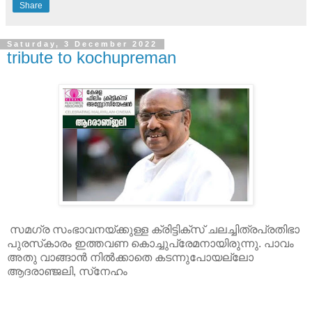
Share
Saturday, 3 December 2022
tribute to kochupreman
സമഗ്ര സംഭാവനയ്ക്കുള്ള ക്രിട്ടിക്‌സ് ചലച്ചിത്രപ്രതിഭാ
പുരസ്‌കാരം ഇത്തവണ കൊച്ചുപ്രേമനായിരുന്നു. പാവം
അതു വാങ്ങാന്‍ നില്‍ക്കാതെ കടന്നുപോയല്ലോ
ആദരാഞ്ജലി, സ്‌നേഹം