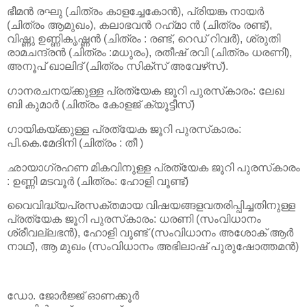
ഭീമന്‍ രഘു (ചിത്രം കാളച്ചേകോന്‍), പ്രിയങ്ക നായര്‍
(ചിത്രം ആമുഖം), കലാഭവന്‍ റഹ്‌മാ ന്‍ (ചിത്രം രണ്ട്),
വിഷ്ണു ഉണ്ണികൃഷ്ണന്‍ (ചിത്രം : രണ്ട്, റെഡ് റിവര്‍), ശ്രുതി
രാമചന്ദ്രന്‍ (ചിത്രം :മധുരം), രതീഷ് രവി (ചിത്രം ധരണി),
അനൂപ് ഖാലിദ് (ചിത്രം സിക്‌സ് അവേഴ്‌സ്).
ഗാനരചനയ്ക്കുള്ള പ്രത്യേക ജൂറി പുരസ്‌കാരം: ലേഖ
ബി കുമാര്‍ (ചിത്രം കോളജ് ക്യൂട്ടീസ്)
ഗായികയ്ക്കുള്ള പ്രത്യേക ജൂറി പുരസ്‌കാരം:
പി.കെ.മേദിനി (ചിത്രം : തീ )
ഛായാഗ്രഹണ മികവിനുള്ള പ്രത്യേക ജൂറി പുരസ്‌കാരം
: ഉണ്ണി മടവൂര്‍ (ചിത്രം: ഹോളി വൂണ്ട്)
വൈവിദ്ധ്യപ്രസക്തമായ വിഷയങ്ങളവതരിപ്പിച്ചതിനുള്ള
പ്രത്യേക ജൂറി പുരസ്‌കാരം: ധരണി (സംവിധാനം
ശ്രീവല്ലഭന്‍), ഹോളി വൂണ്ട് (സംവിധാനം അശോക് ആര്‍
നാഥ്), ആ മുഖം (സംവിധാനം അഭിലാഷ് പുരുഷോത്തമന്‍)
ഡോ. ജോര്‍ജ്ജ് ഓണക്കൂര്‍