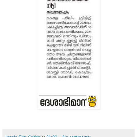
kerala Film Critics
at
21:00
No comments: