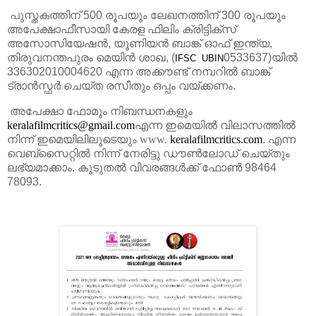
പുസ്തകത്തിന്
500
രൂപയും
ലേഖനത്തിന്
300
രൂപയും
അപേക്ഷാഫീസായി
കേരള
ഫിലിം
ക്രിട്ടിക്
സ്
അസോസിയേഷന്‍
,
യൂണിയന്‍
ബാങ്ക്
ഓഫ്
ഇന്ത്യ
,
തിരുവനന്തപുരം
മെയിന്‍
ശാഖ
,
(
0533637)
യില്‍
IFSC
UBIN
336302010004620
എന്ന
അക്കൗണ്ട്
നമ്പറില്‍
ബാങ്ക്
ട്രാന്‍സ്ഫര്‍
ചെയ്ത
രസീതും
ഒപ്പം
വയ്ക്കണം
.
അപേക്ഷാ
ഫോമും
നിബന്ധനകളും
keralafilmcritics@gmail.com
എന്ന
ഇമെയില്‍
വിലാസത്തില്‍
നിന്ന്
ഇമെയിലിലൂടെയും www.
keralafilmcritics.com
.
എന്ന
വെബ്
സൈറ്റില്‍
നിന്ന്
നേരിട്ടു
ഡൗണ്‍ലോഡ്
ചെയ്തും
ലഭ്യമാക്കാം
.
കൂടുതല്‍
വിവരങ്ങള്‍ക്ക്
ഫോണ്‍
98464
78093.