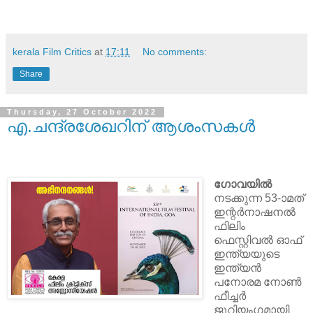
kerala Film Critics
at
17:11
No comments:
Share
Thursday, 27 October 2022
എ.ചന്ദ്രശേഖറിന് ആശംസകള്‍
ഗോവയില്‍
നടക്കുന്ന 53-ാമത്
ഇന്റര്‍നാഷനല്‍
ഫിലിം
ഫെസ്റ്റിവല്‍ ഓഫ്
ഇന്ത്യയുടെ
ഇന്ത്യന്‍
പനോരമ നോണ്‍
ഫീച്ചര്‍
ജൂറിയംഗമായി