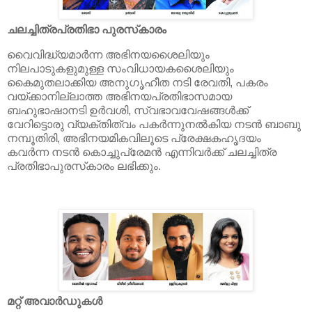
ചലച്ചിത്രപ്രതിഭാ പുരസ്‌കാരം
വൈവിദ്ധ്യമാര്‍ന്ന അഭിനയശൈലിയും
നിലപാടുകളുമുള്ള സംവിധായകശൈലിയും
കൈമുതലാക്കിയ അനുഗൃഹീത നടി രേവതി, പകരം
വയ്ക്കാനില്ലാത്ത അഭിനയപ്രതിഭാസമായ
ബഹുഭാഷാനടി ഉര്‍വശി, സ്വഭാവവേഷങ്ങള്‍ക്ക്
വേറിട്ടൊരു വ്യക്തിത്വം പകര്‍ന്നുനല്‍കിയ നടന്‍ ബാബു
നമ്പൂതിരി, അഭിനയമികവിലൂടെ പ്രേക്ഷകഹൃദയം
കവര്‍ന്ന നടന്‍ കൊച്ചുപ്രേമന്‍ എന്നിവര്‍ക്ക് ചലച്ചിത്ര
പ്രതിഭാപുരസ്‌കാരം ലഭിക്കും.
മറ്റ് അവാര്‍ഡുകള്‍