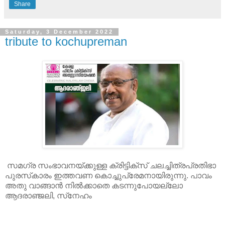
Share
Saturday, 3 December 2022
tribute to kochupreman
സമഗ്ര സംഭാവനയ്ക്കുള്ള ക്രിട്ടിക്‌സ് ചലച്ചിത്രപ്രതിഭാ
പുരസ്‌കാരം ഇത്തവണ കൊച്ചുപ്രേമനായിരുന്നു. പാവം
അതു വാങ്ങാന്‍ നില്‍ക്കാതെ കടന്നുപോയല്ലോ
ആദരാഞ്ജലി, സ്‌നേഹം