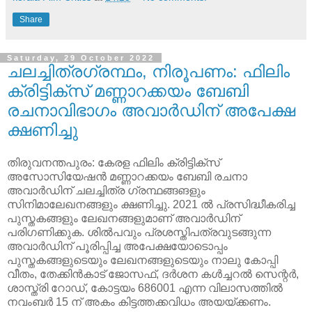
Share
Saturday, 29 October 2022
ചലച്ചിത്രഗ്രന്ഥം, നിരൂപണം: ഫിലിം
ക്രിട്ടിക്‌സ് മണ്ണാറക്കയം ബേബി
രചനാവിഭാഗം അവാര്‍ഡിന് അപേക്ഷ
ക്ഷണിച്ചു
തിരുവനന്തപുരം
:
കേരള
ഫിലിം
ക്രിട്ടിക്സ്
അസോസിയേഷന്‍
മണ്ണാറക്കയം
ബേബി
രചനാ
അവാര്‍ഡിന്
ചലച്ചിത്ര
ഗ്രന്ഥങ്ങങളും
സിനിമാലേഖനങ്ങളും
ക്ഷണിച്ചു
. 2021
ല്‍
പ്രസിദ്ധീകരിച്ച
പുസ്തകങ്ങളും
ലേഖനങ്ങളുമാണ്
അവാര്‍ഡിന്
പരിഗണിക്കുക
.
ശില്‍പവും
പ്രശസ്തിപത്രവുടങ്ങുന്ന
അവാര്‍ഡിന്
പൂരിപ്പിച്ച
അപേക്ഷയോടൊപ്പം
പുസ്തകങ്ങളുടെയും
ലേഖനങ്ങളുടെയും
നാലു
കോപ്പി
വീതം
,
തേക്കിന്‍കാട്
ജോസഫ്
,
ദര്‍ശന
കള്‍ച്ചറല്‍
സെന്റര്‍
,
ശാസ്ത്രി
റോഡ്
,
കോട്ടയം
686001
എന്ന
വിലാസത്തില്‍
നവംബര്‍
15
ന്
അകം
കിട്ടത്തക്കവിധം
അയയ്ക്കണം
.