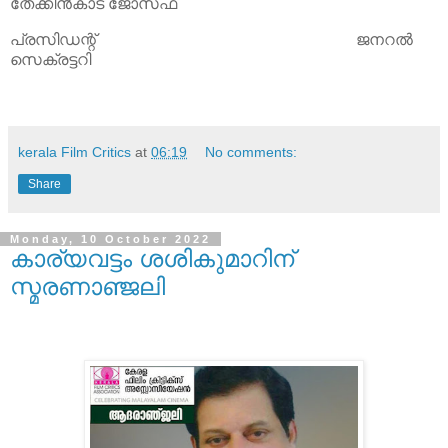
തേക്കിന്‍കാട് ജോസഫ്
പ്രസിഡന്റ് ജനറല്‍
സെക്രട്ടറി
kerala Film Critics
at
06:19
No comments:
Share
Monday, 10 October 2022
കാര്യവട്ടം ശശികുമാറിന്
സ്മരണാഞ്ജലി