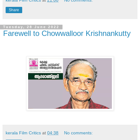
Share
Tuesday, 28 June 2022
Farewell to Chowwalloor Krishnankutty
kerala Film Critics
at
04:38
No comments: