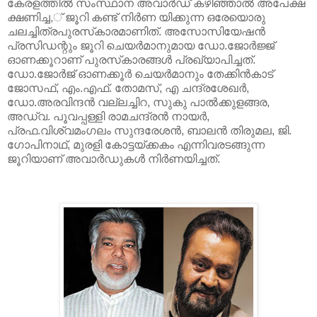
കേരളത്തില്‍ സംസ്ഥാന അവാര്‍ഡ് കഴിഞ്ഞാല്‍ അപേക്ഷ
ക്ഷണിച്ച,് ജൂറി കണ്ട് നിര്‍ണ യിക്കുന്ന ഒരേയൊരു
ചലച്ചിത്രപുരസ്‌കാരമാണിത്. അസോസിയേഷന്‍
പ്രസിഡന്റും ജൂറി ചെയര്‍മാനുമായ ഡോ.ജോര്‍ജ്ജ്
ഓണക്കൂറാണ് പുരസ്‌കാരങ്ങള്‍ പ്രഖ്യാപിച്ചത്.
ഡോ.ജോര്‍ജ് ഓണക്കൂര്‍ ചെയര്‍മാനും തേക്കിന്‍കാട്
ജോസഫ്, എം.എഫ്. തോമസ്, എ ചന്ദ്രശേഖര്‍,
ഡോ.അരവിന്ദന്‍ വല്ലച്ചിറ, സുകു പാല്‍ക്കുളങ്ങര,
അഡ്വ. പൂവപ്പള്ളി രാമചന്ദ്രന്‍ നായര്‍,
പ്രഫ.വിശ്വമംഗലം സുന്ദരേശന്‍, ബാലന്‍ തിരുമല, ജി.
ഗോപിനാഥ്, മുരളി കോട്ടയ്ക്കകം എന്നിവരടങ്ങുന്ന
ജൂറിയാണ് അവാര്‍ഡുകള്‍ നിര്‍ണയിച്ചത്.