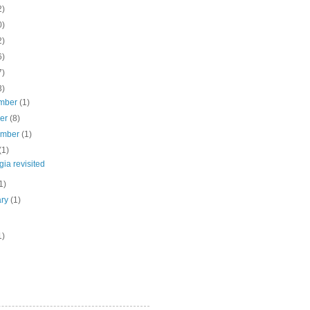
2)
0)
2)
6)
7)
3)
mber
(1)
ber
(8)
ember
(1)
(1)
gia revisited
1)
ary
(1)
1)