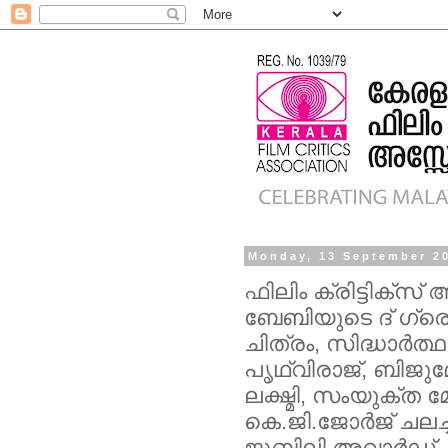
Monday, 13 September 2
ഫിലിം ക്രിട്ടിക്സ്
ബേബിയുടെ ദ് ഗ്രെയ്റ്
ചിത്രം, സിദ്ധാര്‍ത
പൃഥ്വിരാജ്, ബിജുമ
ലക്ഷ്മി, സംയുക്ത മ
കെ.ജി.ജോര്‍ജ് ചലച്
ജൂബിലി അവാര്‍ഡ്