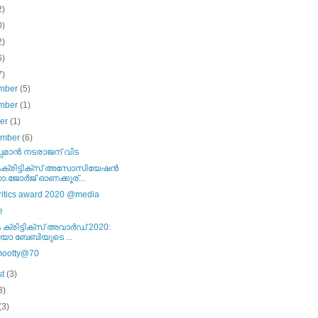
2)
0)
2)
6)
7)
mber
(5)
mber
(1)
ber
(1)
ember
(6)
പ്പമാന്‍ നടരാജന് വിട
ംക്രിട്ടിക്സ് അസോസിയേഷന്‍
ജോര്‍ജ് ഓണക്കൂര്...
critics award 2020 @media
e
 ക്രിട്ടിക്സ് അവാര്‍ഡ് 2020:
യോ ബേബിയുടെ ...
ootty@70
st
(3)
3)
(3)