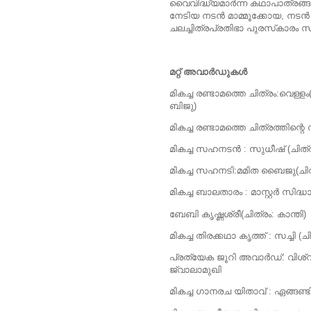
വൈവിദ്ധ്യമാര്‍ന്ന കഥാപാത്രങ്ങ
നേടിയ നടന്‍ മാമ്മൂക്കോയ, നടന്‍ 
ചലച്ചിത്രപ്രതിഭാ പുരസ്‌കാരം സമ
മറ്റ് അവാര്‍ഡുകള്‍
മികച്ച രണ്ടാമത്തെ ചിത്രം:വെള്ളം(
ബിജു)
മികച്ച രണ്ടാമത്തെ ചിത്രത്തിന്റ
മികച്ച സഹനടന്‍ : സുധീഷ് (ചിത്ര
മികച്ച സഹനടി:മമിത ബൈജു(ചി
മികച്ച ബാലതാരം : മാസ്റ്റര്‍ സിദ്
ബേബി കൃഷ്ണശ്രീ(ചിത്രം: കാന്തി)
മികച്ച തിരക്കഥാ കൃത്ത് : സച്ചി 
പ്രത്യേക ജൂറി അവാര്‍ഡ്: വിശ്വ
ജ്വാലാമുഖി
മികച്ച ഗാനരച യിതാവ് : ഏങ്ങണ്ടിയൂ