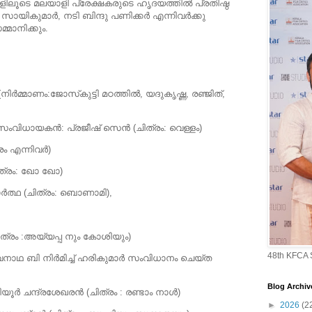
ളിലൂടെ മലയാളി പ്രേക്ഷകരുടെ ഹൃദയത്തില്‍ പ്രതിഷ്ഠ
സായികുമാര്‍, നടി ബിന്ദു പണിക്കര്‍ എന്നിവര്‍ക്കു
്മാനിക്കും.
നിര്‍മ്മാണം:ജോസ്‌കുട്ടി മഠത്തില്‍, യദുകൃഷ്ണ, രഞ്ജിത്,
െ സംവിധായകന്‍: പ്രജീഷ് സെന്‍ (ചിത്രം: വെള്ളം)
ം എന്നിവര്‍)
ത്രം: ഖോ ഖോ)
ധാര്‍ത്ഥ (ചിത്രം: ബൊണാമി),
(ചിത്രം :അയ്യപ്പ നും കോശിയും)
48th KFCA
നാഥ ബി നിര്‍മിച്ച് ഹരികുമാര്‍ സംവിധാനം ചെയ്ത
Blog Archiv
ര്‍ ചന്ദ്രശേഖരന്‍ (ചിത്രം : രണ്ടാം നാള്‍)
►
2026
(2