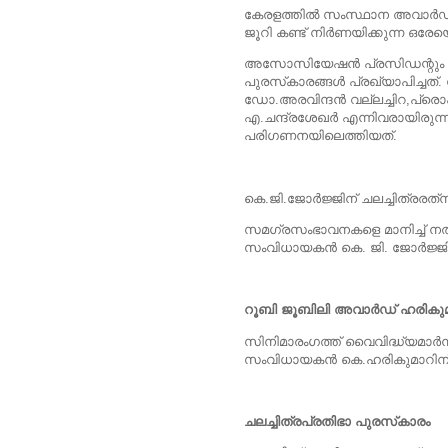
കേരളത്തില്‍ സംസ്ഥാന അവാര്‍ഡ് 
ജൂറി കണ്ട് നിര്‍ണയിക്കുന്ന ഒര
അസോസിയേഷന്‍ പ്രസിഡന്റും ജ
പുരസ്‌കാരങ്ങള്‍ പ്രഖ്യാപിച്ചത
ഡോ.അരവിന്ദന്‍ വല്ലച്ചിറ,പ്ര
എ.ചന്ദ്രശേഖര്‍ എന്നിവരായിരുന്
പരിഗണനയിലെത്തിയത്.
കെ.ജി.ജോര്‍ജ്ജിന് ചലച്ചിത്രരത്‌
സമഗ്രസംഭാവനകളെ മാനിച്ച് നല്‍കു
സംവിധായകന്‍ കെ. ജി. ജോര്‍ജ്ജ
റൂബി ജൂബിലി അവാര്‍ഡ് ഹരികുമ
സിനിമാരംഗത്ത് വൈവിദ്ധ്യമാര്‍ന
സംവിധായകന്‍ കെ.ഹരികുമാറിന് ക്
ചലച്ചിത്രപ്രതിഭാ പുരസ്‌കാരം