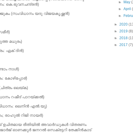
►
May
(
 (സംവിധാനം: കെ.ഭുവനചന്ദ്രന്‍)
►
April
ജ്ജുകം (സംവിധാനം യദു വിജയകൃഷ്ണന്‍)
►
Febr
►
2020
(1
►
2019
(8)
മീര്‍)
►
2018
(1
ളുത്ത മധുരം)
►
2017
(7)
ം: ഏക് ദിന്‍)
‍
ടാം നാള്‍)
 കോഴിപ്പോര്)
(ചിത്രം ലെയ്ക)
ാനം റഷീദ് പാറയ്ക്കല്‍)
ാനം: ലെനിന്‍ എല്‍.യു)
ല്‍ റിജി നായര്‍)
ക് ഉചിതമായ രീതിയില്‍ അവാര്‍ഡുകള്‍ വിതരണം
്‍ജ് ഓണക്കൂര്‍ ജനറല്‍ സെക്രട്ടറി തേക്കിന്‍കാട്