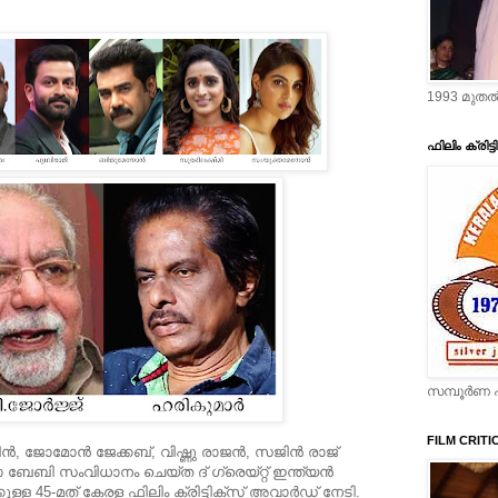
1993 മുതല്
ഫിലിം ക്രിട്
സമ്പൂര്‍ണ പ
FILM CRITI
‍, ജോമോന്‍ ജേക്കബ്, വിഷ്ണു രാജന്‍, സജിന്‍ രാജ്
ജിയോ ബേബി സംവിധാനം ചെയ്ത ദ് ഗ്രെയ്റ്റ് ഇന്ത്യന്‍
്കുള്ള 45-മത് കേരള ഫിലിം ക്രിട്ടിക്‌സ് അവാര്‍ഡ് നേടി.