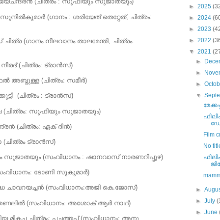
യചന്ദ്രന്‍ (ചിത്രം : സൂഫിയും സുജാതയും)
►
2025
(3
സുനില്‍കുമാര്‍ (ഗാനം : ശരിയേത് തെറ്റേത്, ചിത്രം:
►
2024
(6
►
2023
(4
►
2022
(3
.ചിത്ര (ഗാനം:നീലവാനം താലമേന്തി, ചിത്രം:
▼
2021
(2
►
Dece
രദ് (ചിത്രം: ട്രാന്‍സ്)
►
Nove
‍ അബ്ദുള്ള (ചിത്രം: സമീര്‍)
►
Octo
▼
Sept
ട്ടി (ചിത്രം : ട്രാന്‍സ്)
മേക്ക
വ (ചിത്രം: സൂഫിയും സുജാതയും)
ഫിലി
ഡോ.
ദ്രന്‍ (ചിത്രം: ഏക് ദിന്‍)
Film 
 (ചിത്രം ട്രാന്‍സ്)
No titl
ും സുജാതയും (സംവിധാനം : ഷാനവാസ് നാരണറിപ്പുഴ)
ഫിലിം
ജി
സംവിധാനം: ടോണി സുകുമാര്‍)
mamm
ിശുദ്ധ ചാവറയച്ചന്‍ (സംവിധാനം:അജി കെ.ജോസ്)
►
Augu
►
July
(
ലത്തണലില്‍ (സംവിധാനം: അശോക് ആര്‍.നാഥ്)
►
June
കച്ച ചിത്രം: പച്ചത്തപ്പ് (സംവിധാനം: അനു