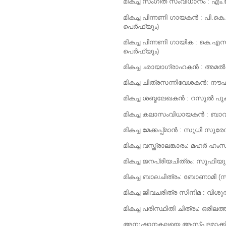
മികച്ച സംഗീത സംവിധാനം : എം.ജ
മികച്ച പിന്നണി ഗായകന്‍ : പി.കെ.
പെര്‍ഫ്യൂം)
മികച്ച പിന്നണി ഗായിക : കെ.എസ്
പെര്‍ഫ്യൂം)
മികച്ച ഛായാഗ്രാഹകന്‍ : അമല്‍ നീ
മികച്ച ചിത്രസന്നിവേശകന്‍: നൗഫല്
മികച്ച ശബ്ദലേഖകന്‍ : റസൂല്‍ പൂക്കു
മികച്ച കലാസംവിധായകന്‍ : ബാ
മികച്ച മേക്കപ്പ്മാന്‍ : സുധി സുരേന്
മികച്ച വസ്ത്രാലങ്കാരം: മഹര്‍ ഹംസ
മികച്ച ജനപ്രിയചിത്രം: സൂഫിയ
മികച്ച ബാലചിത്രം: ബോണാമി (
മികച്ച ജീവചരിത്ര സിനിമ : വ
മികച്ച പരിസ്ഥിതി ചിത്രം: ഒരി
അനുഷ്ഠാനകലയെ ആസ്പദമാക്കിയ മി