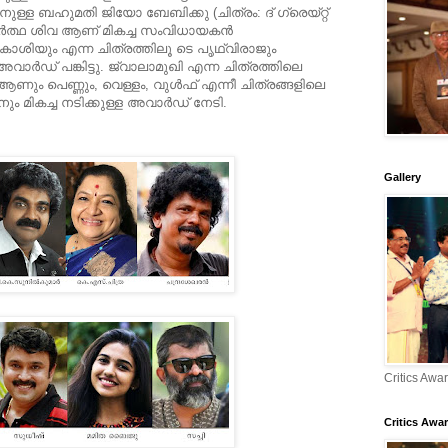
നുള്ള ബഹുമതി ജിയോ ബേബിക്കു (ചിത്രം: ദ് ഗ്രെയ്റ്റ്
ദ്ധാര്‍ത്ഥ ശിവ ആണ് മികച്ച സംവിധായകന്‍
ം കോശിയും എന്ന ചിത്രത്തിലൂ ടെ പൃഥ്വിരാജും
ാര്‍ഡ് പങ്കിട്ടു. ജ്വാലാമുഖി എന്ന ചിത്രത്തിലെ
ആണും പെണ്ണും, വെള്ളം, വുള്‍ഫ് എന്നീ ചിത്രങ്ങളിലെ
 മികച്ച നടിക്കുള്ള അവാര്‍ഡ് നേടി.
Gallery
Critics Awa
Critics Awar