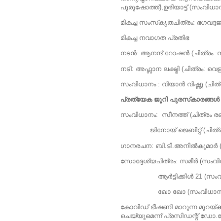
പുരുഷോത്ത്),ഉരിയാട്ട്
മികച്ച സംസ്‌കൃതചിത്രം: ഭഗവദ്ദ
മികച്ച നവാഗത പ്രതിഭ
നടന്‍: ആനന്ദ് റോഷന്‍ (ചിത്രം :സ
നടി: അഫ്സാന ലക്ഷ്മി (ചിത്രം: വെ
സംവിധാനം : വിയാന്‍ വിഷ്ണു (ചിത്ര
പ്രത്യേക ജൂറി പുരസ്‌കാരങ്ങള്
സംവിധാനം: സീനത്ത് (ചിത്രം രണ്
ജിനോയ് ജെബിറ്റ് (ചിത്രം:
ഗാനരചന: ബി.ടി.അനില്‍കുമാര്‍ 
സോദ്ദേശ്യചിത്രം: സമീര്‍ (സംവിധ
ആര്‍ട്ടിക്കിള്‍ 21 (സംവിധ
ഖോ ഖോ (സംവിധാനം; രാഹു
കോവിഡ് ഭീഷണി മാറുന്ന മുറയ്ക്
ചെയ്യുമെന്ന് പ്രസിഡന്റ് ഡോ.ജോര