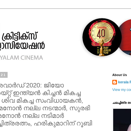
021
About Us
kerala F
 അവാര്‍ഡ് 2020: ജിയോ
View my com
റ് ഇന്ത്യന്‍ കിച്ചന്‍ മികച്ച
്ഥ ശിവ മികച്ച സംവിധായകന്‍,
ചലച്ചിത്ര ര
േനോന്‍ നല്ല നടന്മാര്‍, സുരഭി
േനോന്‍ നല്ല നടിമാര്‍
ചിത്രരത്നം, ഹരികുമാറിന് റൂബി