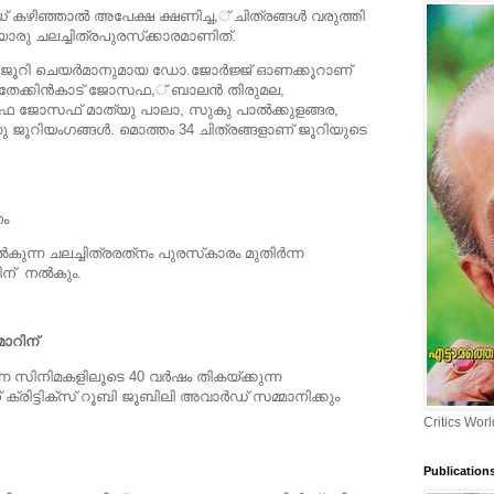
കഴിഞ്ഞാല്‍ അപേക്ഷ ക്ഷണിച്ച,് ചിത്രങ്ങള്‍ വരുത്തി
േയൊരു ചലച്ചിത്രപുരസ്‌ക്കാരമാണിത്.
ൂറി ചെയര്‍മാനുമായ ഡോ.ജോര്‍ജ്ജ് ഓണക്കൂറാണ്
്. തേക്കിന്‍കാട് ജോസഫ,് ബാലന്‍ തിരുമല,
ൊഫ ജോസഫ് മാത്യു പാലാ, സുകു പാല്‍ക്കുളങ്ങര,
നു ജൂറിയംഗങ്ങള്‍. മൊത്തം 34 ചിത്രങ്ങളാണ് ജൂറിയുടെ
നം
ന്ന ചലച്ചിത്രരത്‌നം പുരസ്‌കാരം മുതിര്‍ന്ന
ിന് നല്‍കും.
ാറിന്
്ന സിനിമകളിലൂടെ 40 വര്‍ഷം തികയ്ക്കുന്ന
രിട്ടിക്സ് റൂബി ജൂബിലി അവാര്‍ഡ് സമ്മാനിക്കും
Critics Worl
Publication