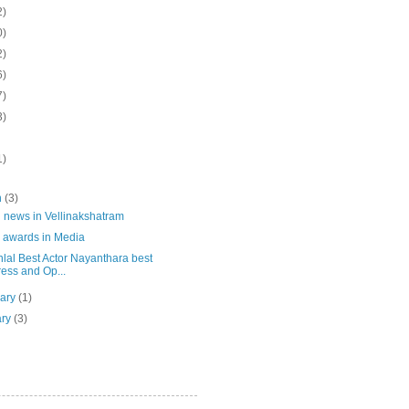
2)
0)
2)
6)
7)
3)
1)
h
(3)
 news in Vellinakshatram
s awards in Media
lal Best Actor Nayanthara best
ress and Op...
uary
(1)
ary
(3)