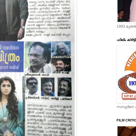
1993 മുതല്
ഫിലിം ക്രിട്
സമ്പൂര്‍ണ പ
FILM CRITI