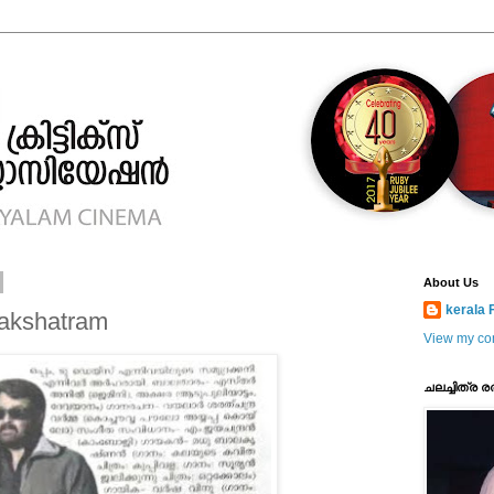
About Us
kerala F
nakshatram
View my com
ചലച്ചിത്ര ര