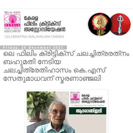
Friday, 24 December 2021
ലെ ഫിലിം ക്രിട്ടിക്‌സ് ചലച്ചിത്രരത്‌നം
ബഹുമതി നേടിയ
ചലച്ചിത്രേതിഹാസം കെ.എസ്
സേതുമാധവന് സ്മരണാഞ്ജലി