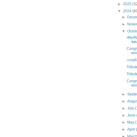
►
2025
(3
▼
2024
(6
►
Dece
►
Nove
▼
Octo
ആദ്യ
കോ
Congr
win
ഗായിക
Tribut
Tribu
Congra
win
►
Sept
►
Augu
►
July
(
►
June
►
May
(
►
April
►
Marc