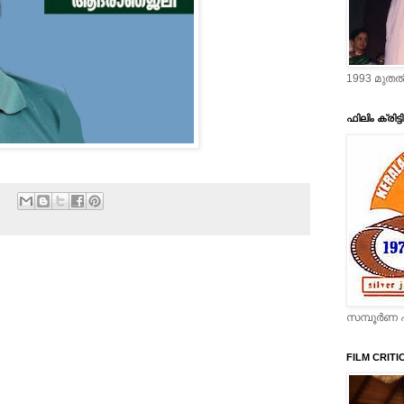
1993 മുതല്
ഫിലിം ക്രിട്
സമ്പൂര്‍ണ പ
FILM CRITI