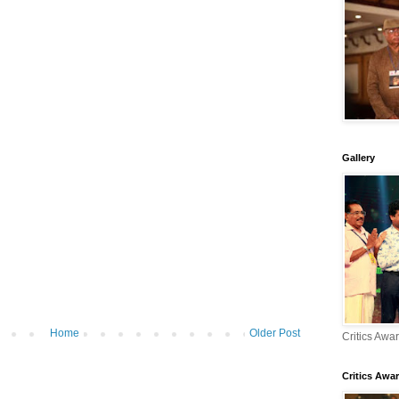
Gallery
Home
Older Post
Critics Awa
Critics Awar