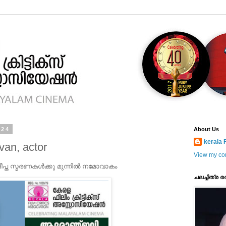
024
About Us
kerala F
van, actor
View my com
 ദീപ്ത സ്മരണകള്‍ക്കു മുന്നില്‍ നമോവാകം
ചലച്ചിത്ര ര